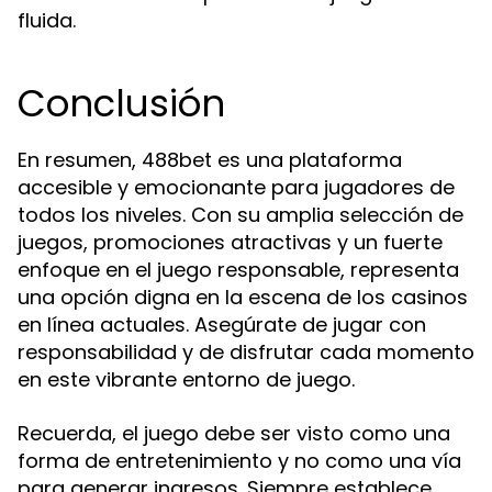
fluida.
Conclusión
En resumen, 488bet es una plataforma
accesible y emocionante para jugadores de
todos los niveles. Con su amplia selección de
juegos, promociones atractivas y un fuerte
enfoque en el juego responsable, representa
una opción digna en la escena de los casinos
en línea actuales. Asegúrate de jugar con
responsabilidad y de disfrutar cada momento
en este vibrante entorno de juego.
Recuerda, el juego debe ser visto como una
forma de entretenimiento y no como una vía
para generar ingresos. Siempre establece