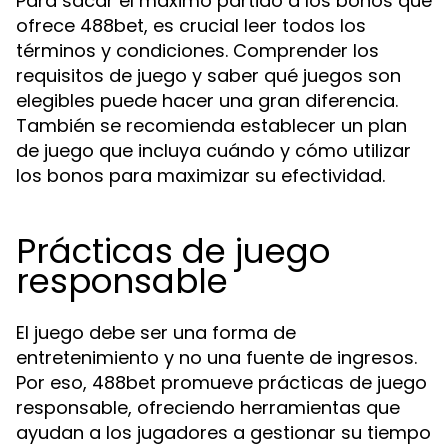
Para sacar el máximo partido a los bonos que
ofrece 488bet, es crucial leer todos los
términos y condiciones. Comprender los
requisitos de juego y saber qué juegos son
elegibles puede hacer una gran diferencia.
También se recomienda establecer un plan
de juego que incluya cuándo y cómo utilizar
los bonos para maximizar su efectividad.
Prácticas de juego
responsable
El juego debe ser una forma de
entretenimiento y no una fuente de ingresos.
Por eso, 488bet promueve prácticas de juego
responsable, ofreciendo herramientas que
ayudan a los jugadores a gestionar su tiempo