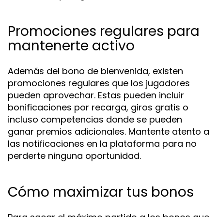
Promociones regulares para
mantenerte activo
Además del bono de bienvenida, existen
promociones regulares que los jugadores
pueden aprovechar. Estas pueden incluir
bonificaciones por recarga, giros gratis o
incluso competencias donde se pueden
ganar premios adicionales. Mantente atento a
las notificaciones en la plataforma para no
perderte ninguna oportunidad.
Cómo maximizar tus bonos