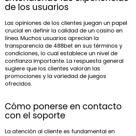
de los usuarios
Las opiniones de los clientes juegan un papel
crucial en definir la calidad de un casino en
línea. Muchos usuarios aprecian la
transparencia de 488bet en sus términos y
condiciones, lo cual establece un nivel de
confianza importante. La respuesta general
sugiere que los clientes valoran las
promociones y la variedad de juegos
ofrecidos.
Cómo ponerse en contacto
con el soporte
La atención al cliente es fundamental en