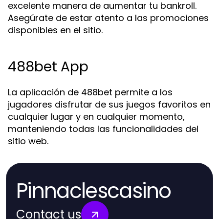
excelente manera de aumentar tu bankroll.
Asegúrate de estar atento a las promociones
disponibles en el sitio.
488bet App
La aplicación de 488bet permite a los
jugadores disfrutar de sus juegos favoritos en
cualquier lugar y en cualquier momento,
manteniendo todas las funcionalidades del
sitio web.
Pinnaclescasino
Contact us