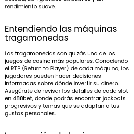
rendimiento suave.
Entendiendo las máquinas
tragamonedas
Las tragamonedas son quizás uno de los
juegos de casino más populares. Conociendo
el RTP (Return to Player) de cada máquina, los
jugadores pueden hacer decisiones
informadas sobre dónde invertir su dinero.
Asegúrate de revisar los detalles de cada slot
en 488bet, donde podrás encontrar jackpots
progresivos y temas que se adaptan a tus
gustos personales.