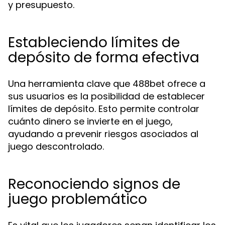
y presupuesto.
Estableciendo límites de
depósito de forma efectiva
Una herramienta clave que 488bet ofrece a
sus usuarios es la posibilidad de establecer
límites de depósito. Esto permite controlar
cuánto dinero se invierte en el juego,
ayudando a prevenir riesgos asociados al
juego descontrolado.
Reconociendo signos de
juego problemático